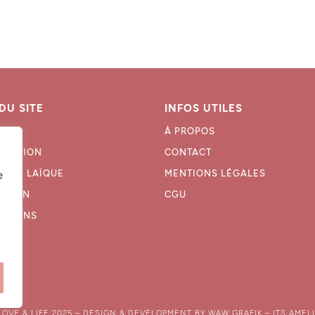
DU SITE
INFOS UTILES
IL
À PROPOS
ISATION
CONTACT
ONIE LAÏQUE
MENTIONS LÉGALES
e
ATION
CGU
SATIONS
LOVE & LIFE 2025 – DESIGN & DEVELOPMENT BY
WAW GRAFIK
–
ITS AMEL