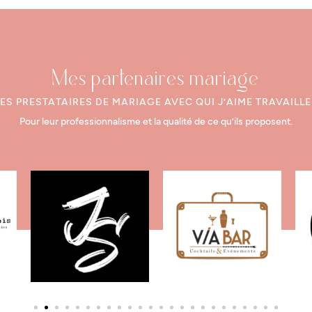
Mes partenaires mariage
LES PRESTATAIRES DE MARIAGE AVEC QUI J’AIME TRAVAILLE
Pour leur professionnalisme et la qualité de ce qu’ils proposent.