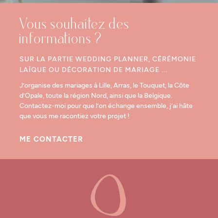
Vous souhaitez des
informations ?
SUR LA PARTIE WEDDING PLANNER, CÉRÉMONIE
LAÏQUE OU DÉCORATION DE MARIAGE ...
J’organise des mariages à Lille, Arras, le Touquet, la Côte
d’Opale, toute la région Nord, ainsi que la Belgique.
Contactez-moi pour que l’on échange ensemble, j’ai hâte
que vous me racontiez votre projet !
ME CONTACTER