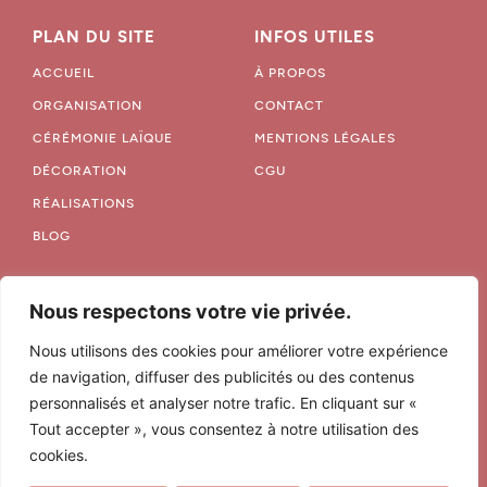
PLAN DU SITE
INFOS UTILES
ACCUEIL
À PROPOS
ORGANISATION
CONTACT
CÉRÉMONIE LAÏQUE
MENTIONS LÉGALES
DÉCORATION
CGU
RÉALISATIONS
BLOG
NOUS SUIVRE
Nous respectons votre vie privée.
Nous utilisons des cookies pour améliorer votre expérience
de navigation, diffuser des publicités ou des contenus
06 68 79 03 97
personnalisés et analyser notre trafic. En cliquant sur «
Tout accepter », vous consentez à notre utilisation des
hello@lovelifevents.fr
cookies.
Agence basée à Marquillies, près de Lille.