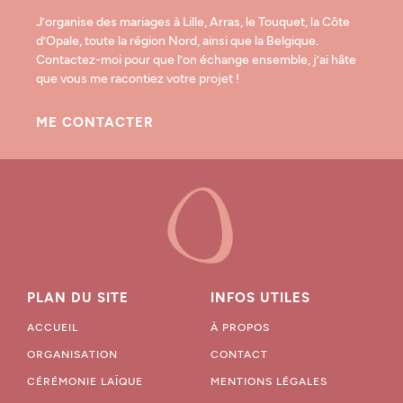
J’organise des mariages à Lille, Arras, le Touquet, la Côte
d’Opale, toute la région Nord, ainsi que la Belgique.
Contactez-moi pour que l’on échange ensemble, j’ai hâte
que vous me racontiez votre projet !
ME CONTACTER
PLAN DU SITE
INFOS UTILES
ACCUEIL
À PROPOS
ORGANISATION
CONTACT
CÉRÉMONIE LAÏQUE
MENTIONS LÉGALES