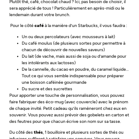
Plutôt thé, café, chocolat chaud ? Ici, pas besoin de choisir, il
sera apprécié de tous ! Particulièrement en après-midi ou le
lendemain durant votre brunch.
Pour le côté
café
à la manière d’un Starbucks, il vous faudra :
Un ou deux percolateurs (avec mousseurs à lait)
Du café moulus (de plusieurs sortes pour permettre à
chacun de découvrir de nouvelles saveurs)
Du lait (de vache, mais aussi de soja ou d’amande pour
les intolérants aux lactoses)
De la cannelle, du cacao en poudre, du caramel liquide…
Tout ce qui vous semble indispensable pour préparer
une boisson caféinée gourmande
Du sucre et des sucrettes
Pour apporter une touche de personnalisation, vous pouvez
faire fabriquer des éco-mug (avec couvercle) avec le prénom
de chaque invité. Petit cadeau qu’ils ramèneront chez eux en
souvenir. Vous pouvez aussi prévoir des gobelets en carton et
des feutres pour que chacun écrive son nom sur sa tasse.
Du côté des
thés
, 1 bouilloire et plusieurs sortes de thés ou
infusions suffiront à satisfaire vos convives. Vous pouvez