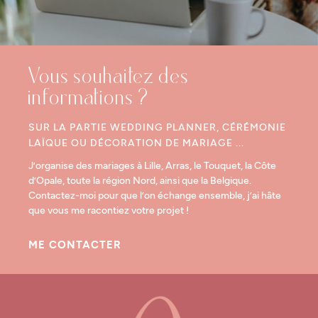
Vous souhaitez des
informations ?
SUR LA PARTIE WEDDING PLANNER, CÉRÉMONIE
LAÏQUE OU DÉCORATION DE MARIAGE ...
J’organise des mariages à Lille, Arras, le Touquet, la Côte
d’Opale, toute la région Nord, ainsi que la Belgique.
Contactez-moi pour que l’on échange ensemble, j’ai hâte
que vous me racontiez votre projet !
ME CONTACTER