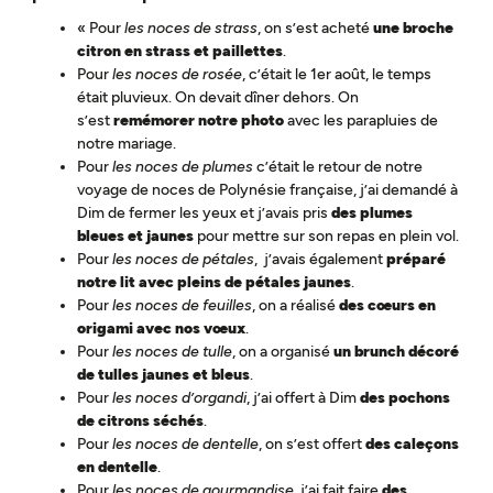
« Pour
les noces de strass
, on s’est acheté
une broche
citron en strass et paillettes
.
Pour
les noces de rosée
, c’était le 1er août, le temps
était pluvieux. On devait dîner dehors. On
s’est
remémorer notre photo
avec les parapluies de
notre mariage.
Pour
les noces de plumes
c’était le retour de notre
voyage de noces de Polynésie française, j’ai demandé à
Dim de fermer les yeux et j’avais pris
des plumes
bleues et jaunes
pour mettre sur son repas en plein vol.
Pour
les noces de pétales
, j’avais également
préparé
notre lit avec pleins de pétales jaunes
.
Pour
les noces de feuilles
, on a réalisé
des cœurs en
origami avec nos vœux
.
Pour
les noces de tulle
, on a organisé
un brunch décoré
de tulles jaunes et bleus
.
Pour
les noces d’organdi
, j’ai offert à Dim
des pochons
de citrons séchés
.
Pour
les noces de dentelle
, on s’est offert
des caleçons
en dentelle
.
Pour
les noces de gourmandise
, j’ai fait faire
des