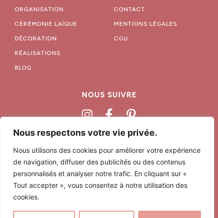
ORGANISATION
CONTACT
CÉRÉMONIE LAÏQUE
MENTIONS LÉGALES
DÉCORATION
CGU
RÉALISATIONS
BLOG
NOUS SUIVRE
Nous respectons votre vie privée.
06 68 79 03 97
Nous utilisons des cookies pour améliorer votre expérience
hello@lovelifevents.fr
de navigation, diffuser des publicités ou des contenus
Agence basée à Marquillies, près de Lille.
personnalisés et analyser notre trafic. En cliquant sur «
Tout accepter », vous consentez à notre utilisation des
Nous nous déplaçons dans le Nord, la Belgique, sur la Cote d’Opale, à
Lille, Arras, Béthune, et partout ailleurs.
cookies.