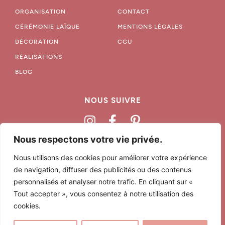
ORGANISATION
CONTACT
CÉRÉMONIE LAÏQUE
MENTIONS LÉGALES
DÉCORATION
CGU
RÉALISATIONS
BLOG
NOUS SUIVRE
Nous respectons votre vie privée.
06 68 79 03 97
Nous utilisons des cookies pour améliorer votre expérience
hello@lovelifevents.fr
de navigation, diffuser des publicités ou des contenus
Agence basée à Marquillies, près de Lille.
personnalisés et analyser notre trafic. En cliquant sur «
Tout accepter », vous consentez à notre utilisation des
Nous nous déplaçons dans le Nord, la Belgique, sur la Cote d’Opale, à
Lille, Arras, Béthune, et partout ailleurs.
cookies.